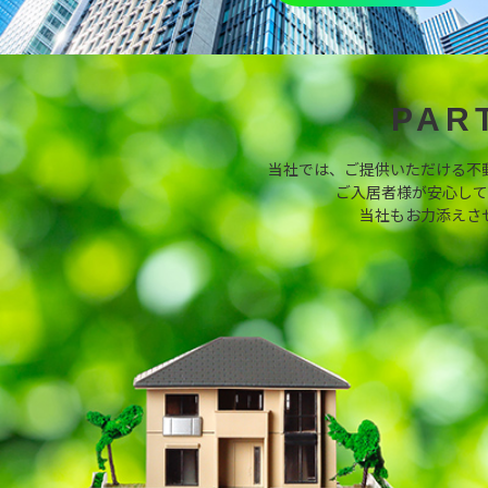
PAR
当社では、ご提供いただける不
ご入居者様が安心して
当社もお力添えさ